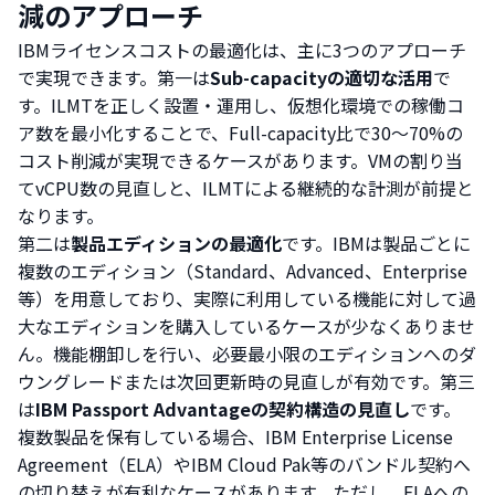
減のアプローチ
IBMライセンスコストの最適化は、主に3つのアプローチ
で実現できます。第一は
Sub-capacityの適切な活用
で
す。ILMTを正しく設置・運用し、仮想化環境での稼働コ
ア数を最小化することで、Full-capacity比で30〜70%の
コスト削減が実現できるケースがあります。VMの割り当
てvCPU数の見直しと、ILMTによる継続的な計測が前提と
なります。
第二は
製品エディションの最適化
です。IBMは製品ごとに
複数のエディション（Standard、Advanced、Enterprise
等）を用意しており、実際に利用している機能に対して過
大なエディションを購入しているケースが少なくありませ
ん。機能棚卸しを行い、必要最小限のエディションへのダ
ウングレードまたは次回更新時の見直しが有効です。第三
は
IBM Passport Advantageの契約構造の見直し
です。
複数製品を保有している場合、IBM Enterprise License
Agreement（ELA）やIBM Cloud Pak等のバンドル契約へ
の切り替えが有利なケースがあります。ただし、ELAへの