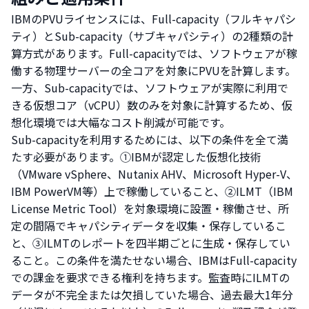
IBMのPVUライセンスには、Full-capacity（フルキャパシ
ティ）とSub-capacity（サブキャパシティ）の2種類の計
算方式があります。Full-capacityでは、ソフトウェアが稼
働する物理サーバーの全コアを対象にPVUを計算します。
一方、Sub-capacityでは、ソフトウェアが実際に利用で
きる仮想コア（vCPU）数のみを対象に計算するため、仮
想化環境では大幅なコスト削減が可能です。
Sub-capacityを利用するためには、以下の条件を全て満
たす必要があります。①IBMが認定した仮想化技術
（VMware vSphere、Nutanix AHV、Microsoft Hyper-V、
IBM PowerVM等）上で稼働していること、②ILMT（IBM
License Metric Tool）を対象環境に設置・稼働させ、所
定の間隔でキャパシティデータを収集・保存しているこ
と、③ILMTのレポートを四半期ごとに生成・保存してい
ること。この条件を満たせない場合、IBMはFull-capacity
での課金を要求できる権利を持ちます。監査時にILMTの
データが不完全または欠損していた場合、過去最大1年分