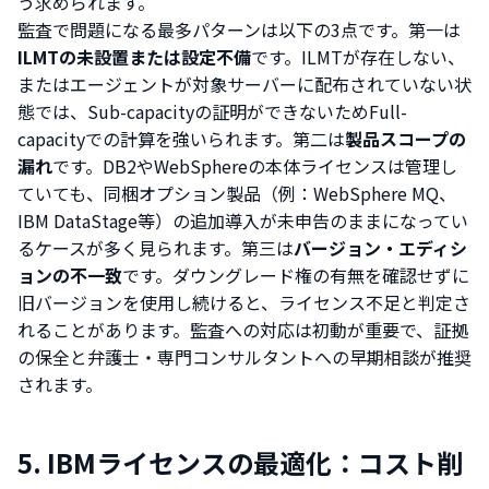
う求められます。
監査で問題になる最多パターンは以下の3点です。第一は
ILMTの未設置または設定不備
です。ILMTが存在しない、
またはエージェントが対象サーバーに配布されていない状
態では、Sub-capacityの証明ができないためFull-
capacityでの計算を強いられます。第二は
製品スコープの
漏れ
です。DB2やWebSphereの本体ライセンスは管理し
ていても、同梱オプション製品（例：WebSphere MQ、
IBM DataStage等）の追加導入が未申告のままになってい
るケースが多く見られます。第三は
バージョン・エディシ
ョンの不一致
です。ダウングレード権の有無を確認せずに
旧バージョンを使用し続けると、ライセンス不足と判定さ
れることがあります。監査への対応は初動が重要で、証拠
の保全と弁護士・専門コンサルタントへの早期相談が推奨
されます。
5. IBMライセンスの最適化：コスト削