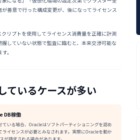
対象になる」「仮想化環境の設定次第でクラスター全
者が善意で行った構成変更が、後になってライセンス
の監査スクリプトを使用してライセンス消費量を正確に計測
法を把握していない状態で監査に臨むと、本来交渉可能な
ます。
しているケースが多い
e DB稼働
稼働させている場合、Oracleはソフトパーティショニングを認め
てライセンスが必要とみなされます。実際にOracleを動か
ンスが請求される場合があります。