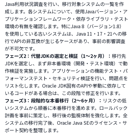
Java利用状況調査を行い、移行対象システムの一覧を作
成します。各システムについて、使用Javaバージョン・ア
プリケーションフレームワーク・依存ライブラリ・テスト
環境の有無を確認します。特にJava 8（バージョン1.8）
を使用している古いシステムは、Java 11・17・21への移
行でAPIの非互換が生じるケースがあり、事前の影響調査
が不可欠です。
フェーズ2：代替JDKの選定と検証（1〜2ヶ月）：
移行先
JDKを選定し、まず非本番環境（開発・テスト環境）で動
作検証を実施します。アプリケーションの機能テスト・パ
フォーマンステスト・セキュリティ検証を行い、問題点を
リスト化します。Oracle JDK固有のAPIや挙動に依存して
いるコードがある場合は、この段階で修正を行います。
フェーズ3：段階的な本番移行（2〜6ヶ月）：
リスクの低
いシステムから順番に本番移行を進めます。ロールバック
計画を事前に策定し、移行後の監視体制を強化します。全
システムの移行完了後、Oracle Java SEのライセンス・サ
ポート契約を整理します。