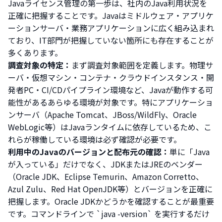
Javaライセンス管理の第一歩は、社内のJava利用状況を
正確に把握することです。Javaはミドルウェア・アプリケ
ーションサーバ・業務アプリケーションに広く組み込まれ
ており、IT部門が把握していない箇所にも存在することが
多くあります。
調査対象の特定：
まず調査対象範囲を定義します。物理サ
ーバ・仮想マシン・コンテナ・クラウドインスタンス・開
発者PC・CI/CDパイプライン環境など、Javaが動作する可
能性があるあらゆる環境が対象です。特にアプリケーショ
ンサーバ（Apache Tomcat、JBoss/WildFly、Oracle
WebLogic等）はJavaランタイムに依存しているため、こ
れらが稼働している環境は必ず確認が必要です。
利用中のJavaのバージョンと配布元の確認：
単に「Java
が入っている」だけでなく、JDKまたはJREのベンダー
（Oracle JDK、Eclipse Temurin、Amazon Corretto、
Azul Zulu、Red Hat OpenJDK等）とバージョンを正確に
把握します。Oracle JDKかどうかを確認することが最重要
です。コマンドラインで `java -version` を実行するだけ