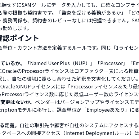
把握せずにSAMツールにデータを入力しても、正確なコンプラ
る際の根拠も契約書です。「監査を受ける義務があるか」「ど
・義務関係も、契約書のレビューなしには把握できません。SA
お勧めします。
確認ポイント
金単位・カウント方法を定義するルールです。同じ「1ライセ
しているか。
「Named User Plus（NUP）」「Processor」「E
racleのProcessorライセンスはコアファクター表による
認し、自社の環境に照らし合わせた解釈を文書化してください
。
OracleのNUPライセンスには「Processorライセンスあたり最低
rocessorライセンス数に応じた最低ユーザー数のライセン
ス変更はないか。
ベンダーはバージョンアップやライセンスモ
年にSubscriptionモデルに移行し、課金単位が「Employee
する定義。
自社の取引先や顧客が自社のシステムにアクセスする
タベースへの間接アクセス（Internet Deploymentルー