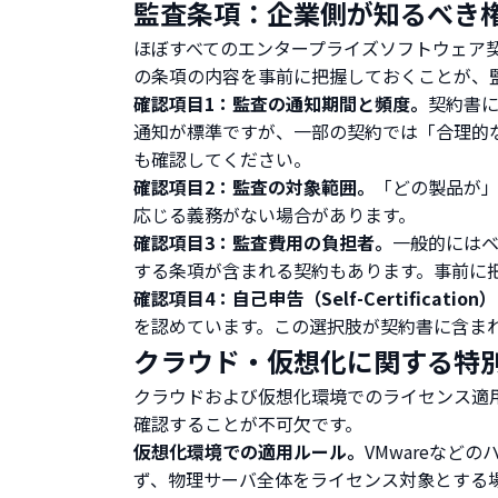
監査条項：企業側が知るべき
ほぼすべてのエンタープライズソフトウェア
の条項の内容を事前に把握しておくことが、
確認項目1：監査の通知期間と頻度。
契約書に
通知が標準ですが、一部の契約では「合理的
も確認してください。
確認項目2：監査の対象範囲。
「どの製品が
応じる義務がない場合があります。
確認項目3：監査費用の負担者。
一般的には
する条項が含まれる契約もあります。事前に
確認項目4：自己申告（Self-Certificati
を認めています。この選択肢が契約書に含ま
クラウド・仮想化に関する特
クラウドおよび仮想化環境でのライセンス適
確認することが不可欠です。
仮想化環境での適用ルール。
VMwareなど
ず、物理サーバ全体をライセンス対象とする場合があります