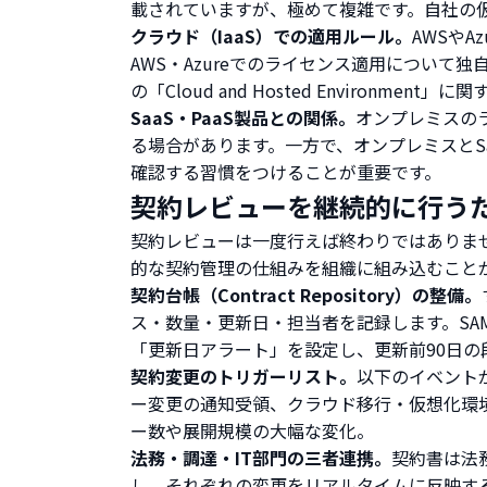
載されていますが、極めて複雑です。自社の
クラウド（IaaS）での適用ルール。
AWSや
AWS・Azureでのライセンス適用につい
の「Cloud and Hosted Environme
SaaS・PaaS製品との関係。
オンプレミスの
る場合があります。一方で、オンプレミスとS
確認する習慣をつけることが重要です。
契約レビューを継続的に行う
契約レビューは一度行えば終わりではありま
的な契約管理の仕組みを組織に組み込むこと
契約台帳（Contract Repository）の整備。
ス・数量・更新日・担当者を記録します。SA
「更新日アラート」を設定し、更新前90日
契約変更のトリガーリスト。
以下のイベント
ー変更の通知受領、クラウド移行・仮想化環
ー数や展開規模の大幅な変化。
法務・調達・IT部門の三者連携。
契約書は法
し、それぞれの変更をリアルタイムに反映す