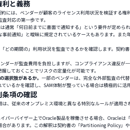
権利と義務
契約には、ベンダーが顧客のライセンス利用状況を検証する権
監査対応の第一歩です。
は通常「何日前までに書面で通知する」という要件が定められて
な事前通知」と曖昧に規定されているケースもあります。また
」「どの期間の」利用状況を監査できるかを確認します。契約書
ベンダーが監査費用を負担しますが、コンプライアンス違反が
把握しておくことでリスクの定量化が可能です。
on）の選択肢があるか。
一部のベンダーは、完全な外部監査の代替
れているかを確認し、SAM体制が整っている場合は積極的に活
別条項の確認
用は、従来のオンプレミス環境と異なる特別なルールが適用さ
のハイパーバイザー上でOracle製品を稼働させる場合、Orac
。この解釈は契約書の「Partitioning Policy」や「Tec