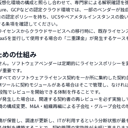
仮想化環境の構成と照らし合わせて、専門家による解釈確認を
Azure、GCPなどの認定クラウド環境では、一部のベンダーが独自
て独自の認定ポリシーを持ち、UCSやベアメタルインスタンスの
nt」に関する条項を確認してください。
ライセンスからクラウドサービスへの移行時に、既存ライセン
aaSを並行して使用する場合の「二重課金」が発生するケー
ための仕組み
せん。ソフトウェアベンダーは定期的にライセンスポリシーを
が重要です。
すべてのソフトウェアライセンス契約を一か所に集約した契約
Mツールに契約モジュールがある場合はそこで管理し、なければE
の段階でレビューを開始できる体制を作ることです。
が発生した場合は、関連する契約書の再レビューを必ず実施し
境の構成変更、M&A・組織再編による子会社・グループ会社の
務が保管し、調達が更新し、ITが利用するという分断状態が最
る体制を構築することで、契約管理の実効性が大幅に高まります