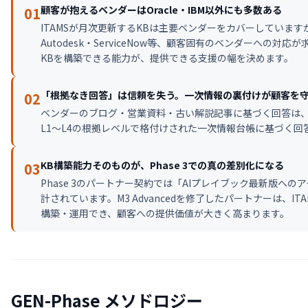
顧客が抱えるベンダーはOracle・IBM以外にも多数ある
01
ITAMSが月次更新するKBは主要ベンダーをカバーしていますが、
Autodesk・ServiceNow等、顧客固有のベンダーへの
KBを構築できる能力が、提供できる支援の幅を決めます。
「根拠なき回答」は信頼を失う。一次情報の裏付けが顧客を
02
ベンダーのブログ・営業資料・古い解説記事に基づく回答は
L1〜L4の根拠レベルで格付けされた一次情報台帳に基づく
KB構築能力そのものが、Phase 3での真の差別化になる
03
Phase 3のパートナー契約では「AIプレイブック最新版への
計されています。M3 Advancedを修了したパートナーは、I
構築・運用でき、顧客への提供価値が大きく高まります。
GEN-Phase メソドロジー