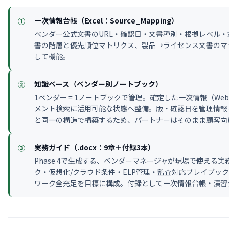
一次情報台帳（Excel：Source_Mapping）
①
ベンダー公式文書のURL・確認日・文書種別・根拠レベル・対
書の階層と優先順位マトリクス、製品→ライセンス文書のマ
して機能。
知識ベース（ベンダー別ノートブック）
②
1ベンダー = 1ノートブックで管理。確定した一次情報（Web
メント検索に活用可能な状態へ整備。版・確認日を管理情報とし
と同一の構造で構築するため、パートナーはそのまま顧客向
実務ガイド（.docx：9章＋付録3本）
③
Phase 4で生成する、ベンダーマネージャが現場で使える
ク・仮想化/クラウド条件・ELP管理・監査対応プレイブッ
ワーク全充足を目標に構成。付録として一次情報台帳・演習