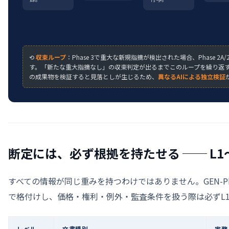
⟲
収束ループ
：Phase 3で重大な新規指摘が検出された場合、Phase 2A
す。「新たな重大指摘なし」の収束判定が出るまでこのループを繰り返す
の成果物を検証すると見落としが生じるため、
異なるAIによる独立検証
断定には、必ず根拠を持たせる ── L1
すべての情報が同じ重みを持つわけではありません。GEN-P
で格付けし、価格・権利・例外・監査条件を扱う際は必ずL1
レベル
文書種別
実務