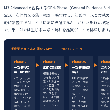
M3 Advancedで習得するGEN-Phase（General Evidenc
公式一次情報を収集・検証・格付けし、知識ベースと実務ガ
範に調査するAI」と「精密に検証するAI」が互いを独立検
で、単一AIでは生じる誤謬・漏れを品質ゲートで排除します
収束型デュアルAI調査フロー ── PHASE 0 → 4
Phase 0
Phase 1
Phase 2A
Phase
▶
▶
▶
一次情報収
広範初期調査
一次情報精密
深掘り
集・KB登録
検証
評価
網羅性優先で
ライセンス体
ベンダー公式
URLに直接ア
12項
系・計測ルー
サイトから契
クセスし内容
フレー
ル・監査リス
約書・EULA・
を確認。ファ
クで網
クの初期情報
製品仕様・価
クトに「確認
検証。
マップを作
格文書を収
済（L1〜
報台帳
成。URLと要
集。L1〜L4で
L4）」「不一
フト構
確認事項をリ
格付けし、知
致」「要確
習シナ
ストアップ。
識ベースに登
認」ラベルを
作成。
録。
付与。