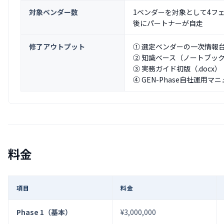
対象ベンダー数
1ベンダーを対象として4フ
後にパートナーが自走
修了アウトプット
① 選定ベンダーの一次情報
② 知識ベース（ノートブッ
③ 実務ガイド初版（.docx）
④ GEN-Phase自社運
料金
項目
料金
Phase 1（基本）
¥3,000,000