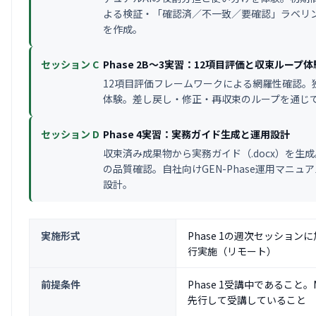
よる検証・「確認済／不一致／要確認」ラベリン
を作成。
セッション C
Phase 2B〜3実習：12項目評価と収束ループ体
12項目評価フレームワークによる網羅性確認。独立
体験。差し戻し・修正・再収束のループを通じ
セッション D
Phase 4実習：実務ガイド生成と運用設計
収束済み成果物から実務ガイド（.docx）を
の品質確認。自社向けGEN-Phase運用マニ
設計。
実施形式
Phase 1の週次セッションに
行実施（リモート）
前提条件
Phase 1受講中であること
先行して受講していること